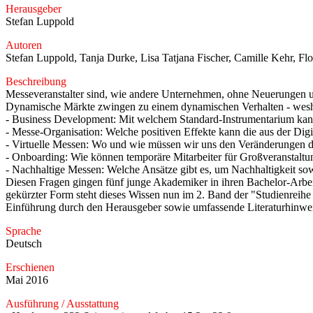
Herausgeber
Stefan Luppold
Autoren
Stefan Luppold, Tanja Durke, Lisa Tatjana Fischer, Camille Kehr, Fl
Beschreibung
Messeveranstalter sind, wie andere Unternehmen, ohne Neuerungen und 
Dynamische Märkte zwingen zu einem dynamischen Verhalten - wesha
- Business Development: Mit welchem Standard-Instrumentarium kann 
- Messe-Organisation: Welche positiven Effekte kann die aus der Di
- Virtuelle Messen: Wo und wie müssen wir uns den Veränderungen dur
- Onboarding: Wie können temporäre Mitarbeiter für Großveranstaltun
- Nachhaltige Messen: Welche Ansätze gibt es, um Nachhaltigkeit s
Diesen Fragen gingen fünf junge Akademiker in ihren Bachelor-Arbeit
gekürzter Form steht dieses Wissen nun im 2. Band der "Studienreihe
Einführung durch den Herausgeber sowie umfassende Literaturhinwei
Sprache
Deutsch
Erschienen
Mai 2016
Ausführung / Ausstattung