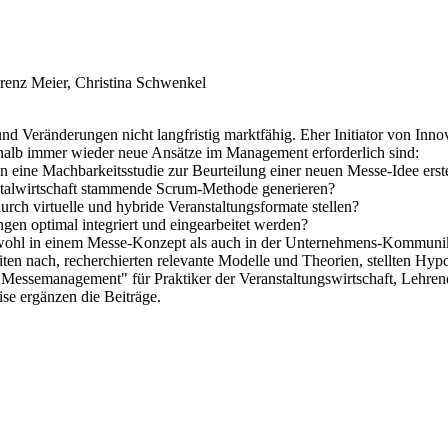
orenz Meier, Christina Schwenkel
Veränderungen nicht langfristig marktfähig. Eher Initiator von Innova
lb immer wieder neue Ansätze im Management erforderlich sind:
eine Machbarkeitsstudie zur Beurteilung einer neuen Messe-Idee erst
gitalwirtschaft stammende Scrum-Methode generieren?
ch virtuelle und hybride Veranstaltungsformate stellen?
gen optimal integriert und eingearbeitet werden?
owohl in einem Messe-Konzept als auch in der Unternehmens-Kommunika
en nach, recherchierten relevante Modelle und Theorien, stellten Hypo
 Messemanagement" für Praktiker der Veranstaltungswirtschaft, Lehrend
se ergänzen die Beiträge.